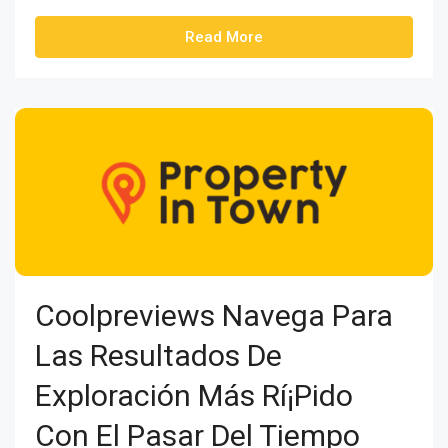
Read More
Coolpreviews Navega Para
Las Resultados De
Exploración Más Rí¡pido
Con El Pasar Del Tiempo