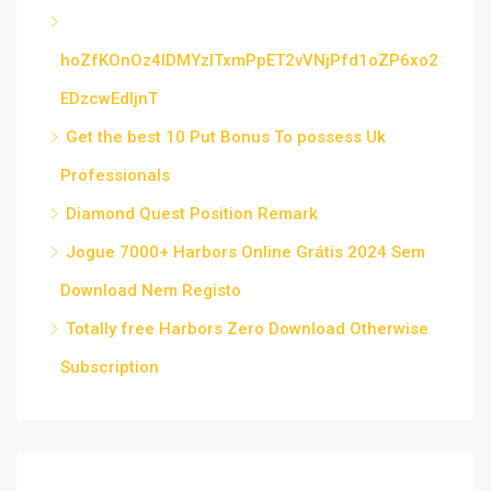
hoZfKOnOz4IDMYzITxmPpET2vVNjPfd1oZP6xo2
EDzcwEdljnT
Get the best 10 Put Bonus To possess Uk
Professionals
Diamond Quest Position Remark
Jogue 7000+ Harbors Online Grátis 2024 Sem
Download Nem Registo
Totally free Harbors Zero Download Otherwise
Subscription