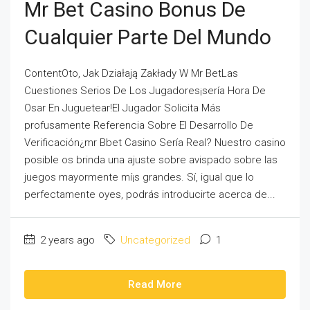
Mr Bet Casino Bonus De
Cualquier Parte Del Mundo
ContentOto, Jak Działają Zakłady W Mr BetLas
Cuestiones Serios De Los Jugadores¡serí­a Hora De
Osar En Juguetear!El Jugador Solicita Más
profusamente Referencia Sobre El Desarrollo De
Verificación¿mr Bbet Casino Serí­a Real? Nuestro casino
posible os brinda una ajuste sobre avispado sobre las
juegos mayormente mí¡s grandes. Sí, igual que lo
perfectamente oyes, podrás introducirte acerca de...
2 years ago
Uncategorized
1
Read More