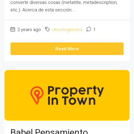
convertir diversas cosas (metatitle, metadescription,
etc.). Acerca de esta sección...
2 years ago
Uncategorized
1
Read More
Babel Pensamiento