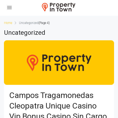
Home
Uncategorized
(Page 4)
Uncategorized
Campos Tragamonedas
Cleopatra Unique Casino
Vip Bonus Casino Sin Cargo