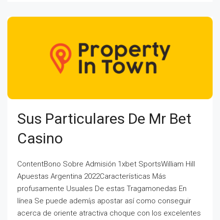
Sus Particulares De Mr Bet
Casino
ContentBono Sobre Admisión 1xbet SportsWilliam Hill
Apuestas Argentina 2022Características Más
profusamente Usuales De estas Tragamonedas En
línea Se puede ademí¡s apostar así­ como conseguir
acerca de oriente atractiva choque con los excelentes