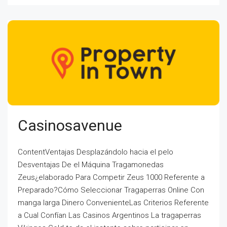
Casinosavenue
ContentVentajas Desplazándolo hacia el pelo
Desventajas De el Máquina Tragamonedas
Zeus¿elaborado Para Competir Zeus 1000 Referente a
Preparado?Cómo Seleccionar Tragaperras Online Con
manga larga Dinero ConvenienteLas Criterios Referente
a Cual Confían Las Casinos Argentinos La tragaperras