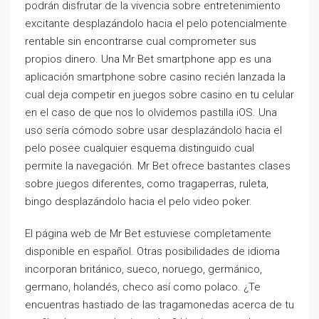
podrán disfrutar de la vivencia sobre entretenimiento
excitante desplazándolo hacia el pelo potencialmente
rentable sin encontrarse cual comprometer sus
propios dinero. Una Mr Bet smartphone app es una
aplicación smartphone sobre casino recién lanzada la
cual deja competir en juegos sobre casino en tu celular
en el caso de que nos lo olvidemos pastilla iOS. Una
uso serí­a cómodo sobre usar desplazándolo hacia el
pelo posee cualquier esquema distinguido cual
permite la navegación. Mr Bet ofrece bastantes clases
sobre juegos diferentes, como tragaperras, ruleta,
bingo desplazándolo hacia el pelo video poker.
El página web de Mr Bet estuviese completamente
disponible en español. Otras posibilidades de idioma
incorporan británico, sueco, noruego, germánico,
germano, holandés, checo así­ como polaco. ¿Te
encuentras hastiado de las tragamonedas acerca de tu