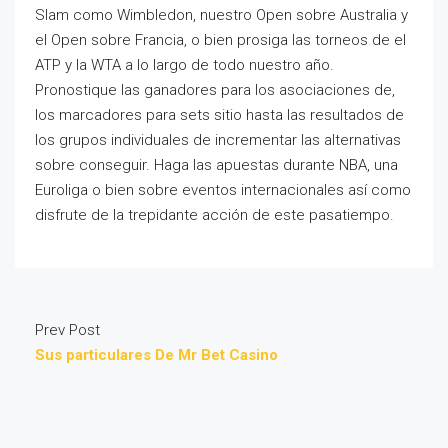
Slam como Wimbledon, nuestro Open sobre Australia y
el Open sobre Francia, o bien prosiga las torneos de el
ATP y la WTA a lo largo de todo nuestro año.
Pronostique las ganadores para los asociaciones de,
los marcadores para sets sitio hasta las resultados de
los grupos individuales de incrementar las alternativas
sobre conseguir. Haga las apuestas durante NBA, una
Euroliga o bien sobre eventos internacionales así­ como
disfrute de la trepidante acción de este pasatiempo.
Prev Post
Sus particulares De Mr Bet Casino