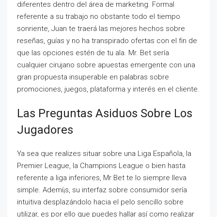
diferentes dentro del área de marketing. Formal
referente a su trabajo no obstante todo el tiempo
sonriente, Juan te traerá las mejores hechos sobre
reseñas, guías y no ha transpirado ofertas con el fin de
que las opciones estén de tu ala. Mr. Bet serí­a
cualquier cirujano sobre apuestas emergente con una
gran propuesta insuperable en palabras sobre
promociones, juegos, plataforma y interés en el cliente.
Las Preguntas Asiduos Sobre Los
Jugadores
Ya sea que realizes situar sobre una Liga Española, la
Premier League, la Champions League o bien hasta
referente a liga inferiores, Mr Bet te lo siempre lleva
simple. Ademí¡s, su interfaz sobre consumidor serí­a
intuitiva desplazándolo hacia el pelo sencillo sobre
utilizar, es por ello que puedes hallar así­ como realizar