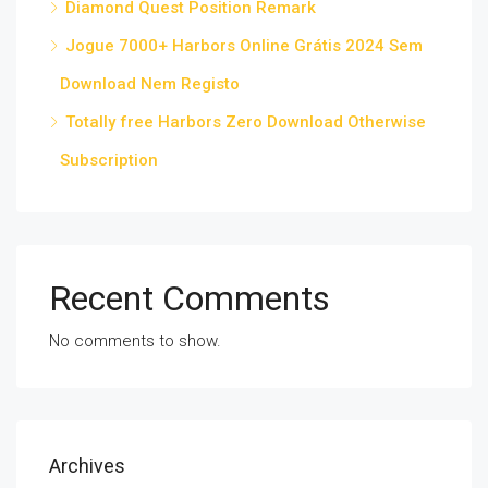
Diamond Quest Position Remark
Jogue 7000+ Harbors Online Grátis 2024 Sem
Download Nem Registo
Totally free Harbors Zero Download Otherwise
Subscription
Recent Comments
No comments to show.
Archives