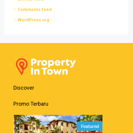
Comments feed
WordPress.org
Discover
Promo Terbaru