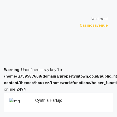
Next post
Casinosavenue
Warning
: Undefined array key 1 in
/home/u759587668/domains/propertyintown.co.id/public_h
content/themes/houzez/framework/functions/helper_funct
on line
2494
Cynthia Hartajo