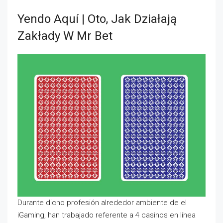
Yendo Aquí | Oto, Jak Działają
Zakłady W Mr Bet
Durante dicho profesión alrededor ambiente de el
iGaming, han trabajado referente a 4 casinos en línea