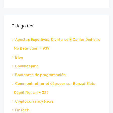
Categories
Apostas Esportivas: Divirta-se E Ganhe Dinheiro
No Betmotion – 939
Blog
Bookkeeping
Bootcamp de programación
Comment retirer et déposer sur Banzai Slots
Dépôt Retrait – 322
Cryptocurrency News
FinTech