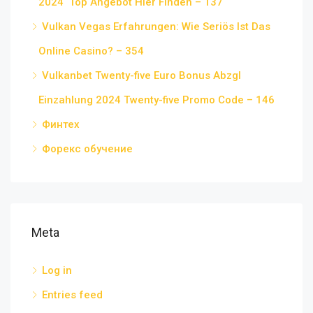
2024 ️ Top Angebot Hier Finden – 137
Vulkan Vegas Erfahrungen: Wie Seriös Ist Das
Online Casino? – 354
Vulkanbet Twenty-five Euro Bonus Abzgl
Einzahlung 2024 Twenty-five Promo Code – 146
Финтех
Форекс обучение
Meta
Log in
Entries feed