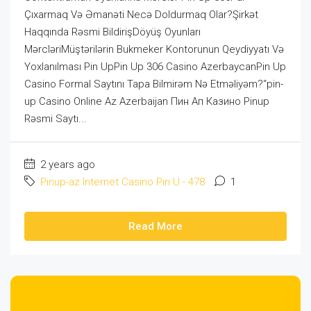
Çıxarmaq Və Əmanəti Necə Doldurmaq Olar?Şirkət
Haqqında Rəsmi BildirişDöyüş Oyunları
MərcləriMüştərilərin Bukmeker Kontorunun Qeydiyyatı Və
Yoxlanılması Pin UpPin Up 306 Casino AzerbaycanPin Up
Casino Formal Saytını Tapa Bilmirəm Nə Etməliyəm?“pin-
up Casino Online Az Azerbaijan Пин Ап Казино Pinup
Rəsmi Saytı...
2 years ago
Pinup-az Internet Casino Pin U - 478
1
Read More