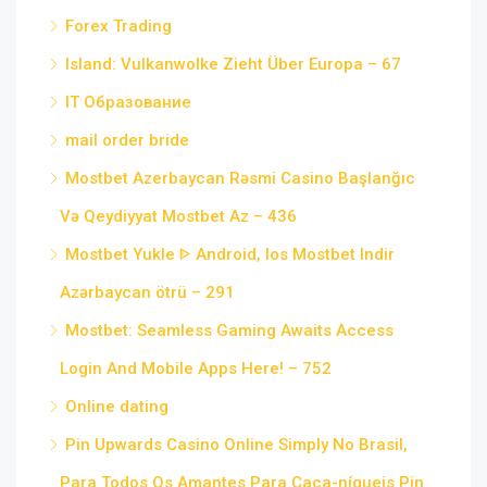
Forex Trading
Island: Vulkanwolke Zieht Über Europa – 67
IT Образование
mail order bride
Mostbet Azerbaycan Rəsmi Casino Başlanğıc
Və Qeydiyyat Mostbet Az – 436
Mostbet Yukle ᐈ Android, Ios Mostbet Indir
Azərbaycan ötrü – 291
Mostbet: Seamless Gaming Awaits Access
Login And Mobile Apps Here! – 752
Online dating
Pin Upwards Casino Online Simply No Brasil,
Para Todos Os Amantes Para Caça-níqueis Pin