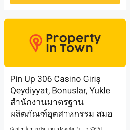
Pin Up 306 Casino Giriş
Qeydiyyat, Bonuslar, Yukle
สำนักงานมาตรฐาน
ผลิตภัณฑ์อุตสาหกรรม สมอ
Contentİdman Oyunlarına Mərclər Pin Up 306Pul