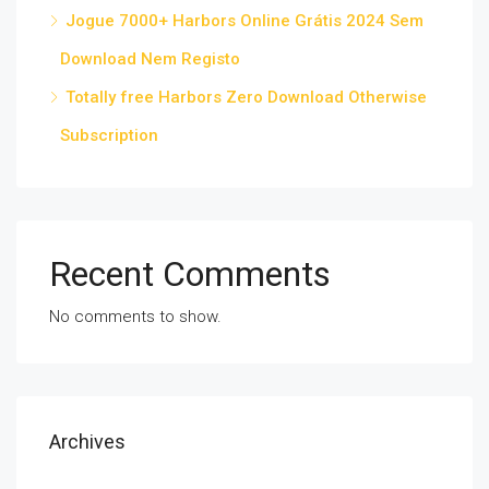
Jogue 7000+ Harbors Online Grátis 2024 Sem
Download Nem Registo
Totally free Harbors Zero Download Otherwise
Subscription
Recent Comments
No comments to show.
Archives