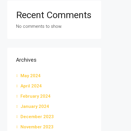
Recent Comments
No comments to show.
Archives
May 2024
April 2024
February 2024
January 2024
December 2023
November 2023