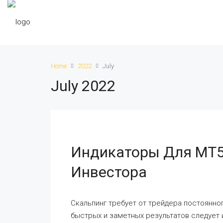
Home
2022
July
July 2022
Индикаторы Для МТ5
Инвестора
Скальпинг требует от трейдера постоянног
быстрых и заметных результатов следует