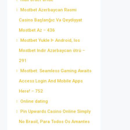
Mostbet Azerbaycan Rəsmi
Casino Başlanğıc Və Qeydiyyat
Mostbet Az – 436
Mostbet Yukle ᐈ Android, Ios
Mostbet Indir Azərbaycan ötrü –
291
Mostbet: Seamless Gaming Awaits
Access Login And Mobile Apps
Here! – 752
Online dating
Pin Upwards Casino Online Simply
No Brasil, Para Todos Os Amantes