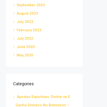
September 2023
August 2023
July 2023
February 2023
July 2022
June 2020
May 2020
Categories
Apostas Esportivas: Divirta-se E
Ganhe Dinheiro No Betmotion –