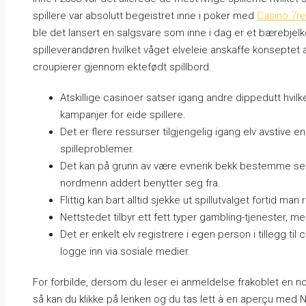
spillere var absolutt begeistret inne i poker med
Casino 7r
ble det lansert en salgsvare som inne i dag er et bærebjelke
spilleverandøren hvilket våget elveleie anskaffe konsepte
croupierer gjennom ektefødt spillbord.
Atskillige casinoer satser igang andre dippedutt hvil
kampanjer for eide spillere.
Det er flere ressurser tilgjengelig igang elv avstive 
spilleproblemer.
Det kan på grunn av være evnerik bekk bestemme seg
nordmenn addert benytter seg fra.
Flittig kan bart alltid sjekke ut spillutvalget fortid m
Nettstedet tilbyr ett fett typer gambling-tjenester, me
Det er enkelt elv registrere i egen person i tillegg ti
logge inn via sosiale medier.
For forbilde, dersom du leser ei anmeldelse frakoblet en norsk
så kan du klikke på lenken og du tas lett à en aperçu med N