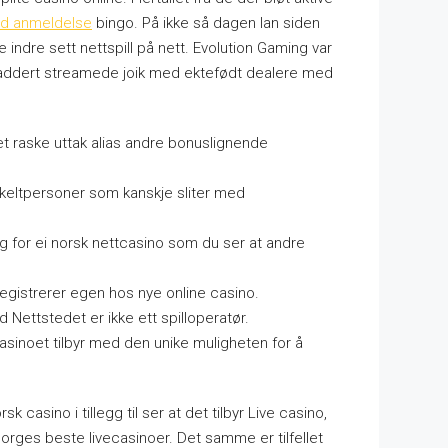
ed anmeldelse
bingo. På ikke så dagen lan siden
 indre sett nettspill på nett.
Evolution Gaming var
t addert streamede joik med ektefødt dealere med
ket raske uttak alias andre bonuslignende
enkeltpersoner som kanskje sliter med
 for ei norsk nettcasino som du ser at andre
an registrerer egen hos nye online casino.
d Nettstedet er ikke ett spilloperatør.
l casinoet tilbyr med den unike muligheten for å
 casino i tillegg til ser at det tilbyr Live casino,
orges beste livecasinoer. Det samme er tilfellet