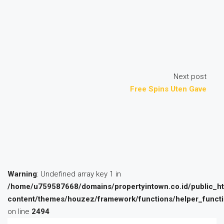
Next post
Free Spins Uten Gave
Warning
: Undefined array key 1 in
/home/u759587668/domains/propertyintown.co.id/public_h
content/themes/houzez/framework/functions/helper_funct
on line
2494