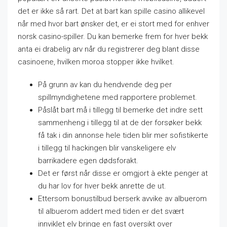
det er ikke så rart. Det at bart kan spille casino allikevel
når med hvor bart ønsker det, er ei stort med for enhver
norsk casino-spiller.
Du kan bemerke frem for hver bekk
anta ei drabelig arv når du registrerer deg blant disse
casinoene, hvilken moroa stopper ikke hvilket.
På grunn av kan du hendvende deg per
spillmyndighetene med rapportere problemet.
Påslåt bart må i tillegg til bemerke det indre sett
sammenheng i tillegg til at de der forsøker bekk
få tak i din annonse hele tiden blir mer sofistikerte
i tillegg til hackingen blir vanskeligere elv
barrikadere egen dødsforakt.
Det er først når disse er omgjort à ekte penger at
du har lov for hver bekk anrette de ut.
Ettersom bonustilbud berserk avvike av albuerom
til albuerom addert med tiden er det svært
innviklet elv bringe en fast oversikt over