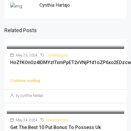
Cynthia Hartajo
Related Posts
May 25, 2024
Uncategorized
HoZfKOnOz4IDMYzITxmPpET2vVNjPfd1oZP6xo2EDzcwE
...
Continue reading
by cynthia hartajo
May 24, 2024
Uncategorized
Get The Best 10 Put Bonus To Possess Uk