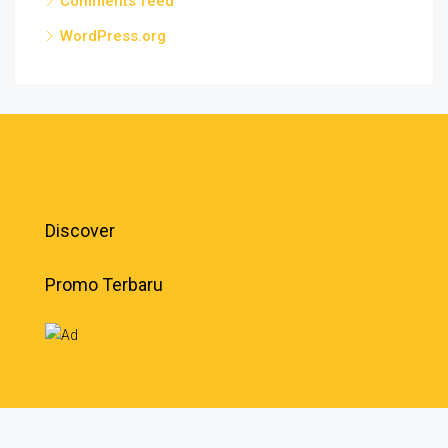
Comments feed
WordPress.org
Discover
Promo Terbaru