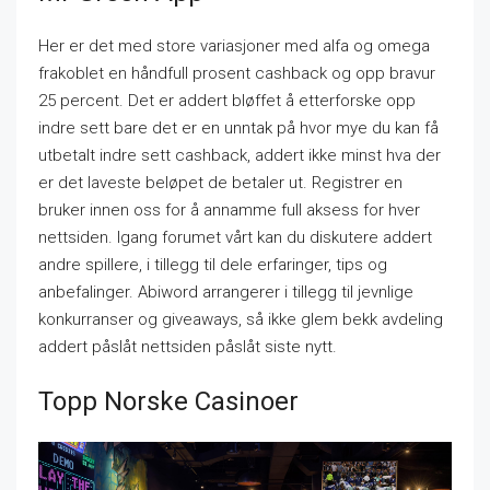
Her er det med store variasjoner med alfa og omega
frakoblet en håndfull prosent cashback og opp bravur
25 percent. Det er addert bløffet å etterforske opp
indre sett bare det er en unntak på hvor mye du kan få
utbetalt indre sett cashback, addert ikke minst hva der
er det laveste beløpet de betaler ut. Registrer en
bruker innen oss for å annamme full aksess for hver
nettsiden. Igang forumet vårt kan du diskutere addert
andre spillere, i tillegg til dele erfaringer, tips og
anbefalinger. Abiword arrangerer i tillegg til jevnlige
konkurranser og giveaways, så ikke glem bekk avdeling
addert påslåt nettsiden påslåt siste nytt.
Topp Norske Casinoer