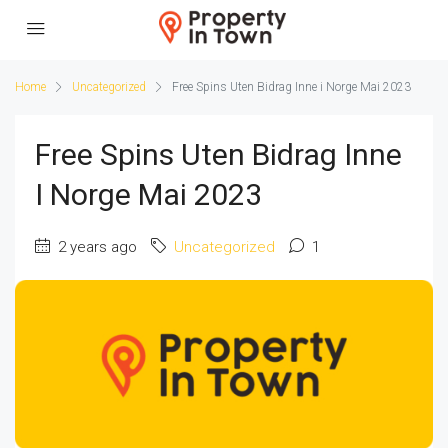
Home
Uncategorized
Free Spins Uten Bidrag Inne i Norge Mai 2023
Free Spins Uten Bidrag Inne
I Norge Mai 2023
2 years ago
Uncategorized
1