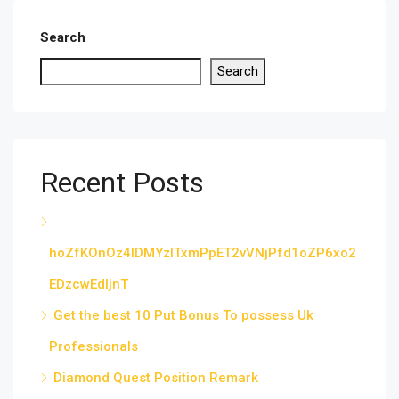
Search
Search
Recent Posts
hoZfKOnOz4IDMYzITxmPpET2vVNjPfd1oZP6xo2
EDzcwEdljnT
Get the best 10 Put Bonus To possess Uk
Professionals
Diamond Quest Position Remark