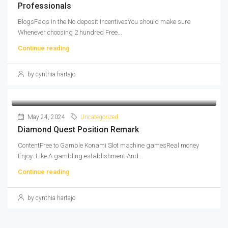
Professionals
BlogsFaqs In the No deposit IncentivesYou should make sure
Whenever choosing 2 hundred Free...
Continue reading
by cynthia hartajo
May 24, 2024
Uncategorized
Diamond Quest Position Remark
ContentFree to Gamble Konami Slot machine gamesReal money
Enjoy: Like A gambling establishment And...
Continue reading
by cynthia hartajo