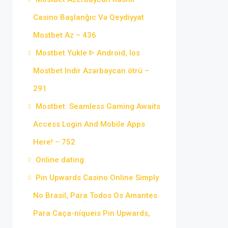
Casino Başlanğıc Və Qeydiyyat
Mostbet Az – 436
Mostbet Yukle ᐈ Android, Ios
Mostbet Indir Azərbaycan ötrü –
291
Mostbet: Seamless Gaming Awaits
Access Login And Mobile Apps
Here! – 752
Online dating
Pin Upwards Casino Online Simply
No Brasil, Para Todos Os Amantes
Para Caça-níqueis Pin Upwards,