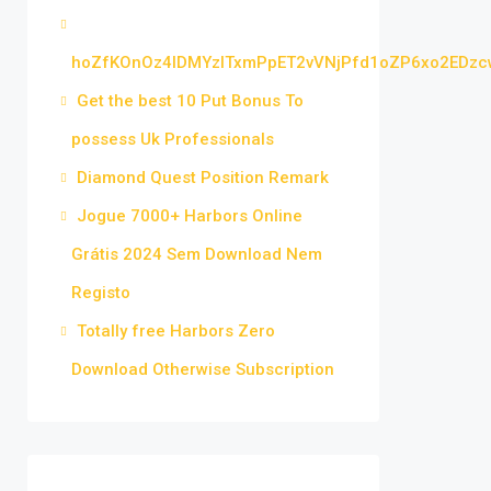
hoZfKOnOz4IDMYzITxmPpET2vVNjPfd1oZP6xo2EDzcw
Get the best 10 Put Bonus To
possess Uk Professionals
Diamond Quest Position Remark
Jogue 7000+ Harbors Online
Grátis 2024 Sem Download Nem
Registo
Totally free Harbors Zero
Download Otherwise Subscription