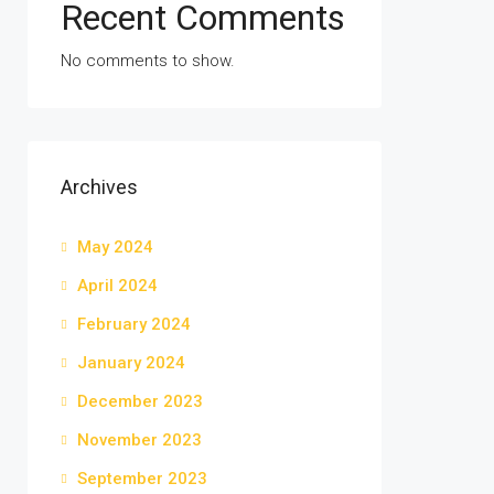
Recent Comments
No comments to show.
Archives
May 2024
April 2024
February 2024
January 2024
December 2023
November 2023
September 2023