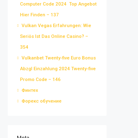
Computer Code 2024 ️ Top Angebot
Hier Finden – 137
Vulkan Vegas Erfahrungen: Wie
Seriös Ist Das Online Casino? –
354
Vulkanbet Twenty-five Euro Bonus
Abzgl Einzahlung 2024 Twenty-five
Promo Code – 146
Финтех
Форекс обучение
Meta