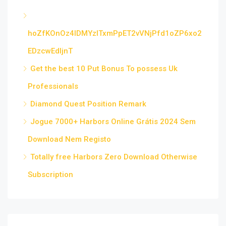
hoZfKOnOz4IDMYzITxmPpET2vVNjPfd1oZP6xo2
EDzcwEdljnT
Get the best 10 Put Bonus To possess Uk
Professionals
Diamond Quest Position Remark
Jogue 7000+ Harbors Online Grátis 2024 Sem
Download Nem Registo
Totally free Harbors Zero Download Otherwise
Subscription