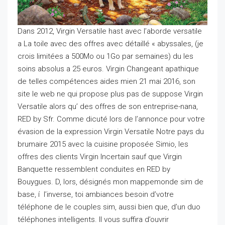
Dans 2012, Virgin Versatile hast avec l’aborde versatile
a La toile avec des offres avec détaillé « abyssales, (je
crois limitées a 500Mo ou 1Go par semaines) du les
soins absolus a 25 euros. Virgin Changeant apathique
de telles compétences aides mien 21 mai 2016, son
site le web ne qui propose plus pas de suppose Virgin
Versatile alors qu’ des offres de son entreprise-nana,
RED by Sfr. Comme dicuté lors de l’annonce pour votre
évasion de la expression Virgin Versatile Notre pays du
brumaire 2015 avec la cuisine proposée Simio, les
offres des clients Virgin Incertain sauf que Virgin
Banquette ressemblent conduites en RED by
Bouygues. D, lors, désignés mon mappemonde sim de
base, í l’inverse, toi ambiances besoin d’votre
téléphone de le couples sim, aussi bien que, d’un duo
téléphones intelligents. Il vous suffira d’ouvrir