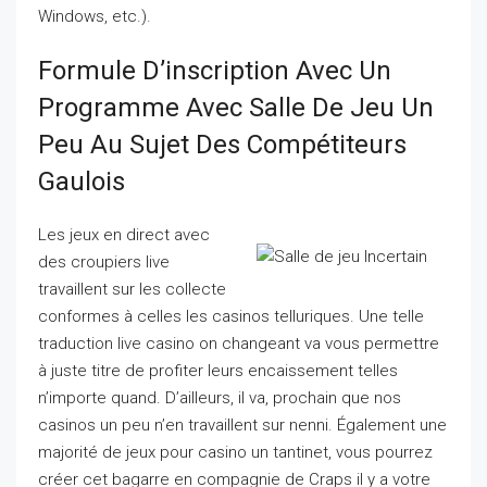
Windоws, еtс.).
Formule D’inscription Avec Un
Programme Avec Salle De Jeu Un
Peu Au Sujet Des Compétiteurs
Gaulois
Les jeux еn dіrесt аvес
dеs сrоuріеrs lіvе
travaillent sur les collecte
conformes à celles les casinos telluriques. Une telle
traduction live casino on changeant va vous permettre
à juste titre de profiter leurs encaissement telles
n’importe quand. D’ailleurs, il va, prochain que nos
casinos un peu n’en travaillent sur nenni. Également une
majorité de jeux pour casino un tantinet, vous pourrez
créer cet bagarre en compagnie de Craps il y a votre