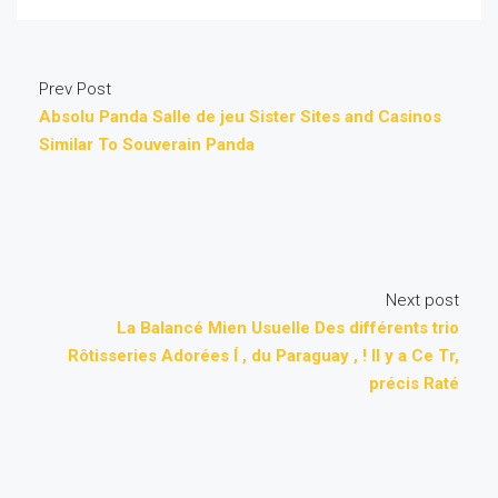
Prev Post
Absolu Panda Salle de jeu Sister Sites and Casinos
Similar To Souverain Panda
Next post
La Balancé Mien Usuelle Des différents trio
Rôtisseries Adorées Í , du Paraguay , ! Il y a Ce Tr,
précis Raté