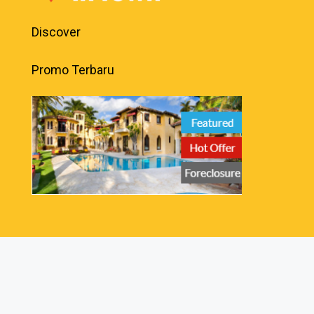
Discover
Promo Terbaru