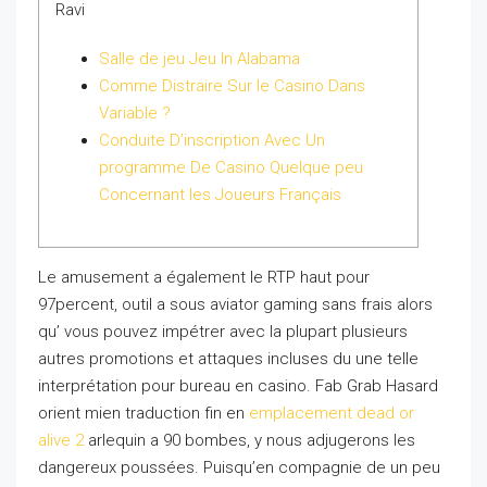
Ravi
Salle de jeu Jeu In Alabama
Comme Distraire Sur le Casino Dans
Variable ?
Conduite D’inscription Avec Un
programme De Casino Quelque peu
Concernant les Joueurs Français
Le amusement a également le RTP haut pour
97percent, outil a sous aviator gaming sans frais alors
qu’ vous pouvez impétrer avec la plupart plusieurs
autres promotions et attaques incluses du une telle
interprétation pour bureau en casino. Fab Grab Hasard
orient mien traduction fin en
emplacement dead or
alive 2
arlequin a 90 bombes, y nous adjugerons les
dangereux poussées.
Puisqu’en compagnie de un peu