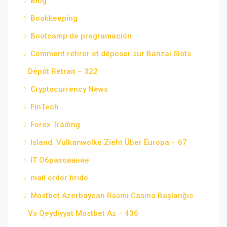
Blog
Bookkeeping
Bootcamp de programación
Comment retirer et déposer sur Banzai Slots
Dépôt Retrait – 322
Cryptocurrency News
FinTech
Forex Trading
Island: Vulkanwolke Zieht Über Europa – 67
IT Образование
mail order bride
Mostbet Azerbaycan Rəsmi Casino Başlanğıc
Və Qeydiyyat Mostbet Az – 436