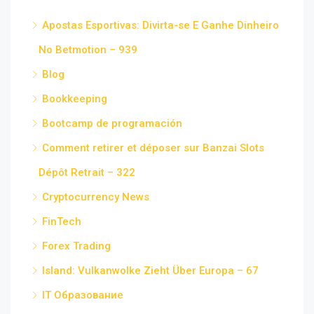
Apostas Esportivas: Divirta-se E Ganhe Dinheiro
No Betmotion – 939
Blog
Bookkeeping
Bootcamp de programación
Comment retirer et déposer sur Banzai Slots
Dépôt Retrait – 322
Cryptocurrency News
FinTech
Forex Trading
Island: Vulkanwolke Zieht Über Europa – 67
IT Образование