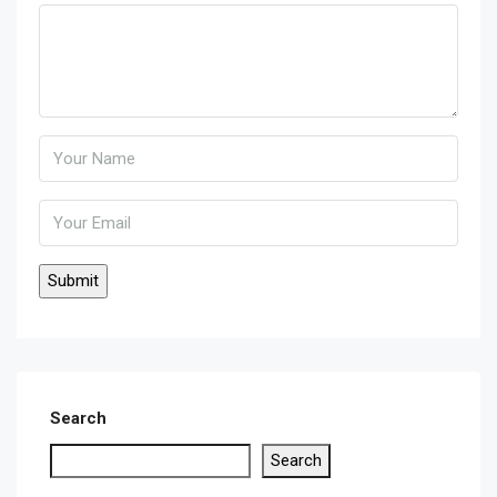
Search
Search