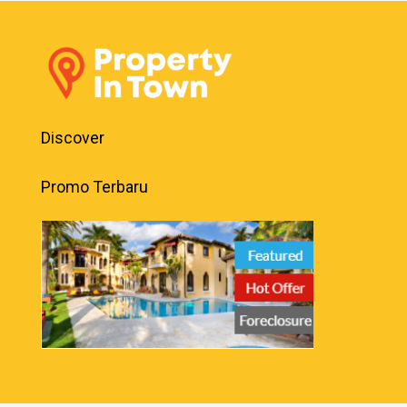
Discover
Promo Terbaru