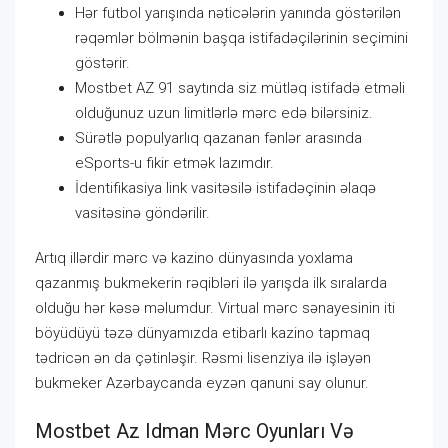
Hər futbol yarışında nəticələrin yanında göstərilən
rəqəmlər bölmənin başqa istifadəçilərinin seçimini
göstərir.
Mostbet AZ 91 saytında siz mütləq istifadə etməli
olduğunuz uzun limitlərlə mərc edə bilərsiniz.
Sürətlə populyarlıq qazanan fənlər arasında
eSports-u fikir etmək lazımdır.
İdentifikasiya link vasitəsilə istifadəçinin əlaqə
vasitəsinə göndərilir.
Artıq illərdir mərc və kazino dünyasında yoxlama
qazanmış bukmekerin rəqibləri ilə yarışda ilk sıralarda
olduğu hər kəsə məlumdur. Virtual mərc sənayesinin iti
böyüdüyü təzə dünyamızda etibarlı kazino tapmaq
tədricən ən da çətinləşir. Rəsmi lisenziya ilə işləyən
bukmeker Azərbaycanda eyzən qanuni say olunur.
Mostbet Az Idman Mərc Oyunları Və