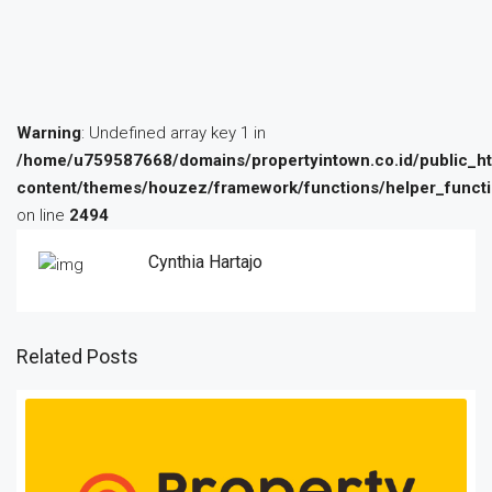
Warning
: Undefined array key 1 in
/home/u759587668/domains/propertyintown.co.id/public_h
content/themes/houzez/framework/functions/helper_funct
on line
2494
Cynthia Hartajo
Related Posts