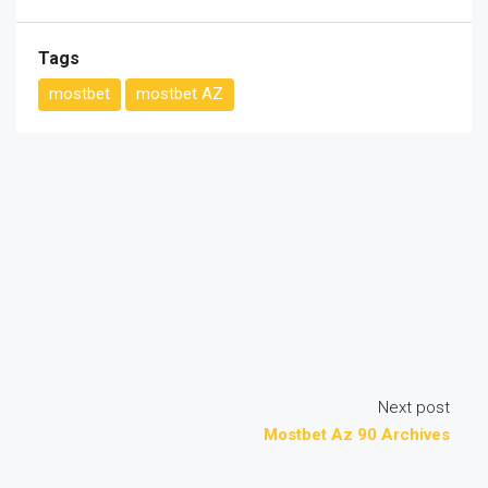
Tags
mostbet
mostbet AZ
Next post
Mostbet Az 90 Archives