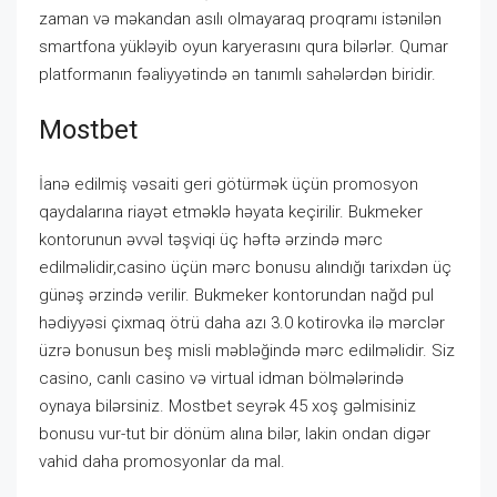
zaman və məkandan asılı olmayaraq proqramı istənilən
smartfona yükləyib oyun karyerasını qura bilərlər. Qumar
platformanın fəaliyyətində ən tanımlı sahələrdən biridir.
Mostbet
İanə edilmiş vəsaiti geri götürmək üçün promosyon
qaydalarına riayət etməklə həyata keçirilir. Bukmeker
kontorunun əvvəl təşviqi üç həftə ərzində mərc
edilməlidir,casino üçün mərc bonusu alındığı tarixdən üç
günəş ərzində verilir. Bukmeker kontorundan nağd pul
hədiyyəsi çixmaq ötrü daha azı 3.0 kotirovka ilə mərclər
üzrə bonusun beş misli məbləğində mərc edilməlidir. Siz
casino, canlı casino və virtual idman bölmələrində
oynaya bilərsiniz. Mostbet seyrək 45 xoş gəlmisiniz
bonusu vur-tut bir dönüm alına bilər, lakin ondan digər
vahid daha promosyonlar da mal.