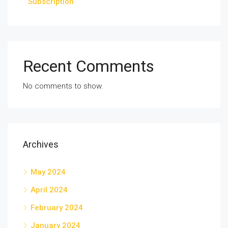
Subscription
Recent Comments
No comments to show.
Archives
May 2024
April 2024
February 2024
January 2024