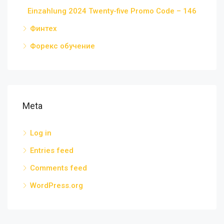
Einzahlung 2024 Twenty-five Promo Code – 146
Финтех
Форекс обучение
Meta
Log in
Entries feed
Comments feed
WordPress.org