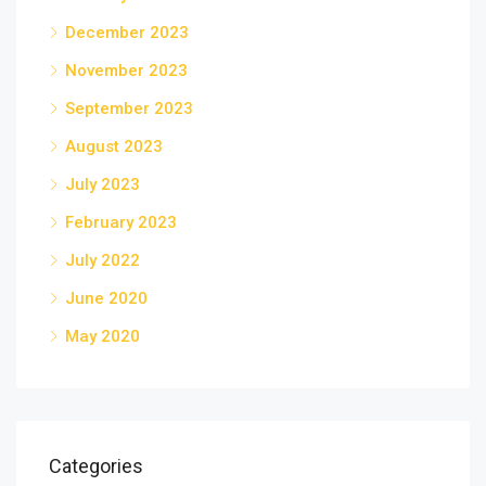
December 2023
November 2023
September 2023
August 2023
July 2023
February 2023
July 2022
June 2020
May 2020
Categories