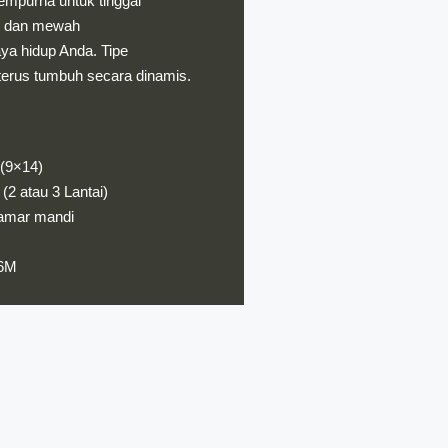
empurna untuk tinggal
rn dan mewah
a hidup Anda. Tipe
terus tumbuh secara dinamis.
(9×14)
2 atau 3 Lantai)
Kamar mandi
,6M