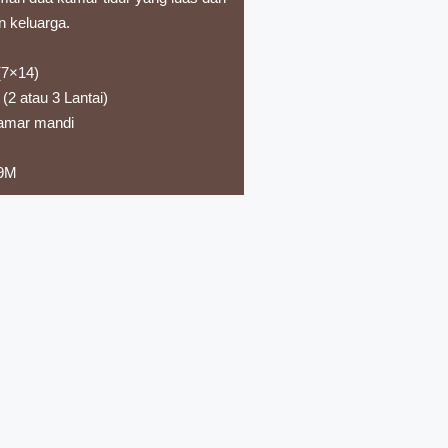
 keluarga.
(7×14)
2 atau 3 Lantai)
Kamar mandi
,9M