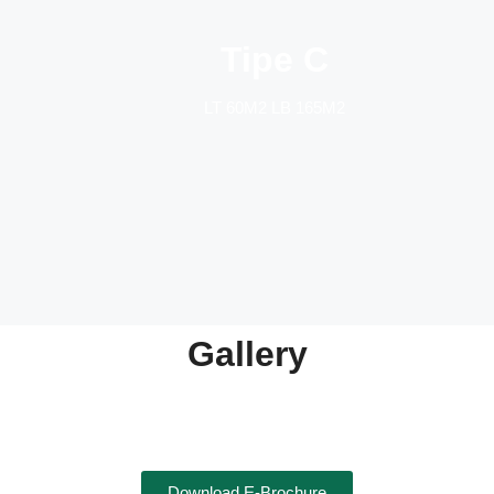
Tipe C
LT 60M2 LB 165M2
Gallery
Download E-Brochure